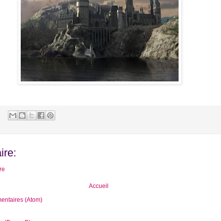
re:
re
Accueil
mentaires (Atom)