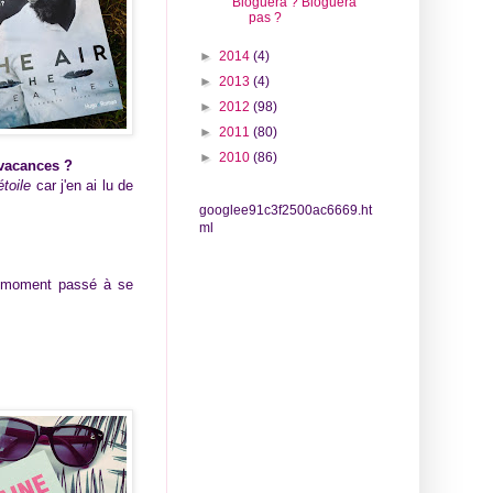
Bloguera ? Bloguera
pas ?
►
2014
(4)
►
2013
(4)
►
2012
(98)
►
2011
(80)
►
2010
(86)
 vacances ?
toile
car j'en ai lu de
googlee91c3f2500ac6669.ht
ml
ut moment passé à se