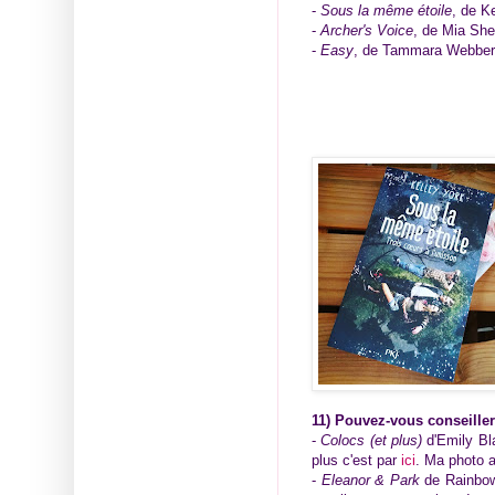
-
Sous la même étoile
, de K
-
Archer's Voice
, de Mia Sh
-
Easy
, de Tammara Webber 
11) Pouvez-vous conseiller
-
Colocs (et plus)
d'Emily Bla
plus c'est par
ici
. Ma photo a
-
Eleanor & Park
de Rainbow