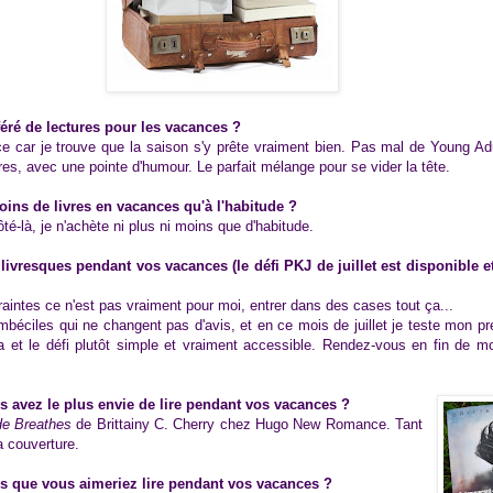
éré de lectures pour les vacances ?
e car je trouve que la saison s'y prête vraiment bien. Pas mal de Young Ad
res, avec une pointe d'humour. Le parfait mélange pour se vider la tête.
ins de livres en vacances qu'à l'habitude ?
-là, je n'achète ni plus ni moins que d'habitude.
livresques pendant vos vacances (le défi PKJ de juillet est disponible et
intes ce n'est pas vraiment pour moi, entrer dans des cases tout ça...
imbéciles qui ne changent pas d'avis, et en ce mois de juillet je teste mon pr
 et le défi plutôt simple et vraiment accessible. Rendez-vous en fin de mois
us avez le plus envie de lire pendant vos vacances ?
He Breathes
de Brittainy C. Cherry chez Hugo New Romance. Tant
 couverture.
res que vous aimeriez lire pendant vos vacances ?