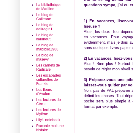
La bibliothèque
questions sympa, j'ai eu e
de Mariiine
Le blog de
Galleane
1) En vacances, lisez-vo
Le blog de
liseuse ?
deliregirl1
Alors, les deux. Tout dépend
Le blog de
en vacances. Pour voyager
karline05
évidemment, mais je dois avo
Le blog de
sans quelques livres papier 
mabiblio1988
Le blog de
2) En vacances, lisez-vous
masevy
Plus ! Bien plus ! Surtout l
Les carnets de
besoin de régler mon réveil 
Radicale
Les escapades
culturelles de
3) Préparez-vous une pil
Frankie
laissez-vous guider par vo
Les fleurs
Non, pas de PAL préparée à 
d'Avalon
définit les choses. Tout dép
Les lectures de
poche sera plus simple à
Cécile
format par exemple.
Les lectures de
Mylène
Lily's notebook
Raconte moi une
histoire