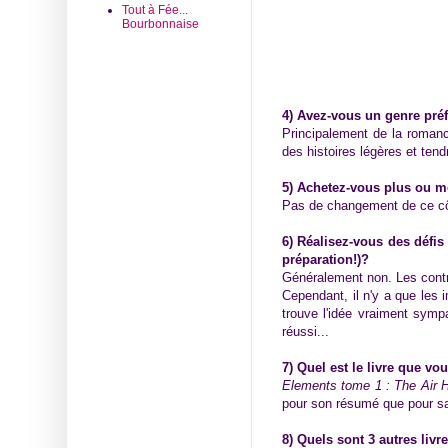
Tout à Fée...
Bourbonnaise
4) Avez-vous un genre préf
Principalement de la romanc
des histoires légères et tend
5) Achetez-vous plus ou mo
Pas de changement de ce côté
6) Réalisez-vous des défis 
préparation!)?
Généralement non. Les contra
Cependant, il n'y a que les 
trouve l'idée vraiment sympa
réussi...
7) Quel est le livre que vo
Elements tome 1 : The Air 
pour son résumé que pour sa
8) Quels sont 3 autres liv