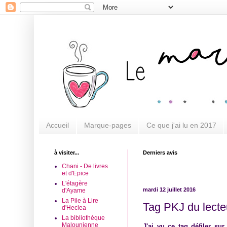
Accueil
Marque-pages
Ce que j'ai lu en 2017
à visiter...
Derniers avis
Chani - De livres
et d'Epice
L'étagère
mardi 12 juillet 2016
d'Ayame
La Pile à Lire
Tag PKJ du lecte
d'Heclea
La bibliothèque
Malounienne
J'ai vu ce tag défiler sur