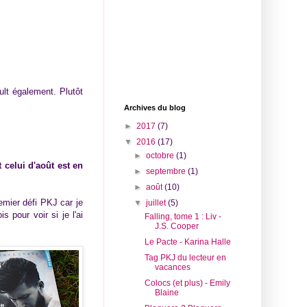
ult également. Plutôt
Archives du blog
►
2017
(7)
▼
2016
(17)
►
octobre
(1)
 celui d'août est en
►
septembre
(1)
►
août
(10)
emier défi PKJ car je
▼
juillet
(5)
 pour voir si je l'ai
Falling, tome 1 : Liv -
J.S. Cooper
Le Pacte - Karina Halle
Tag PKJ du lecteur en
vacances
Colocs (et plus) - Emily
Blaine